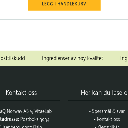
LEGG I HANDLEKURV
kosttilskudd
Ingredienser av høy kvalitet
Ing
Kontakt oss
Her kan du lese 
aQ Norway AS v/ VitaeLab
Spørsmål & svar
tadresse
: Postboks 3034
Kontakt oss
Elisenberg, 0207 Oslo.
Kjøpsvilkår