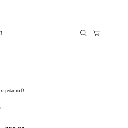
B
 og vitamin D
en