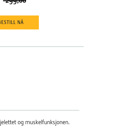
299,00
BESTILL NÅ
jelettet og muskelfunksjonen.