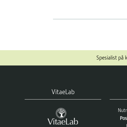
Spesialist på 
VitaeLab
Nutr
Pos