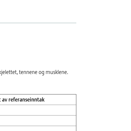
jelettet, tennene og musklene.
 av referanseinntak