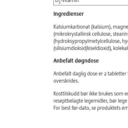
D
-vitamin
3
Ingredienser
Kalsiumkarbonat (kalsium), magne
(mikrokrystallinsk cellulose, stea
(hydroksypropylmetylcellulose, hy
(silisiumdioksid/kiseldioxid), kolekal
Anbefalt døgndose
Anbefalt daglig dose er 2 tablette
overskrides.
Kosttilskudd bør ikke brukes som en 
reseptbelagte legemidler, bør lege
For best før-dato, se produktets em