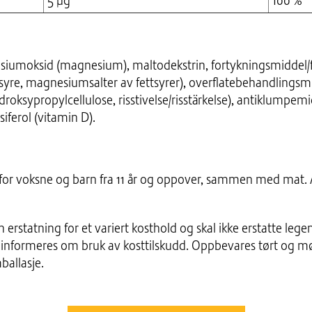
5 µg
100 %
siumoksid (magnesium), maltodekstrin, fortykningsmiddel/
rinsyre, magnesiumsalter av fettsyrer), overflatebehandling
droksypropylcellulose, risstivelse/risstärkelse), antiklum
siferol (vitamin D).
r for voksne og barn fra 11 år og oppover, sammen med mat.
erstatning for et variert kosthold og skal ikke erstatte legem
 informeres om bruk av kosttilskudd. Oppbevares tørt og mør
ballasje.