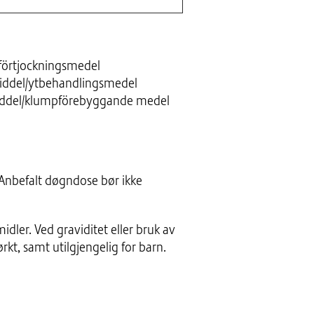
förtjockningsmedel
smiddel/ytbehandlingsmedel
pemiddel/klumpförebyggande medel
 Anbefalt døgndose bør ikke
idler. Ved graviditet eller bruk av
kt, samt utilgjengelig for barn.