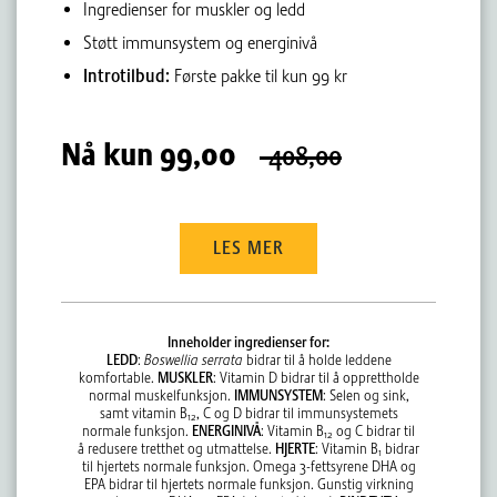
Ingredienser for muskler og ledd
Støtt immunsystem og energinivå
Introtilbud:
Første pakke til kun 99 kr
Nå kun
99,00
408,00
LES MER
Inneholder ingredienser for:
LEDD
:
Boswellia serrata
bidrar til å holde leddene
komfortable.
MUSKLER
: Vitamin D bidrar til å opprettholde
normal muskelfunksjon.
IMMUNSYSTEM
: Selen og sink,
samt vitamin B
, C og D bidrar til immunsystemets
12
normale funksjon.
ENERGINIVÅ
: Vitamin B
og C bidrar til
12
å redusere tretthet og utmattelse.
HJERTE
: Vitamin B
bidrar
1
til hjertets normale funksjon. Omega 3-fettsyrene DHA og
EPA bidrar til hjertets normale funksjon. Gunstig virkning