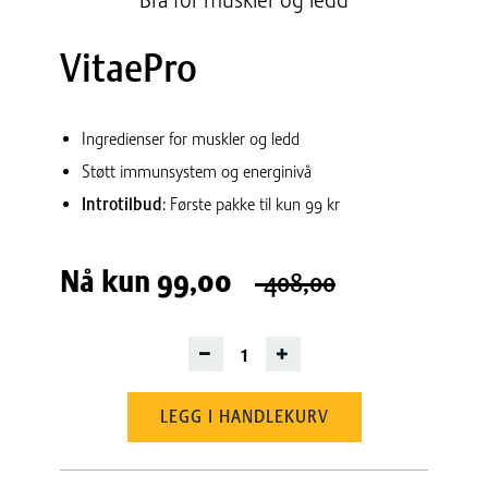
Bra for muskler og ledd
VitaePro
Ingredienser for muskler og ledd
Støtt immunsystem og energinivå
Introtilbud
: Første pakke til kun 99 kr
Nå kun
99,00
408,00
LEGG I HANDLEKURV