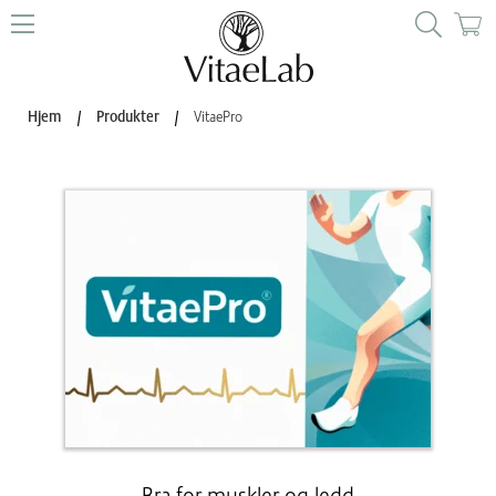
Hjem
/
Produkter
/
VitaePro