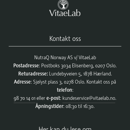
Kontakt oss
NutraQ Norway AS v/ VitaeLab
Postadresse
: Postboks 3034 Elisenberg, 0207 Oslo.
Returadresse:
Lundebyveien 5, 1878 Hærland.
Adresse
: Sjølyst plass 3, 0278 Oslo. Kontakt oss på
telefon
:
98 70 14 01
eller
e-post
:
kundeservice@vitaelab.no
.
Åpningstider
: 08:30 til 16:30.
Her kan du lese om