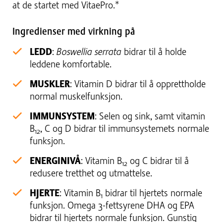
at de startet med VitaePro.*
Ingredienser med virkning på
LEDD
:
Boswellia serrata
bidrar til å holde
leddene komfortable.
MUSKLER
: Vitamin D bidrar til å opprettholde
normal muskelfunksjon.
IMMUNSYSTEM
: Selen og sink, samt vitamin
B
, C og D bidrar til immunsystemets normale
12
funksjon.
ENERGINIVÅ
: Vitamin B
og C bidrar til å
12
redusere tretthet og utmattelse.
HJERTE
: Vitamin B
bidrar til hjertets normale
1
funksjon. Omega 3-fettsyrene DHA og EPA
bidrar til hjertets normale funksjon. Gunstig