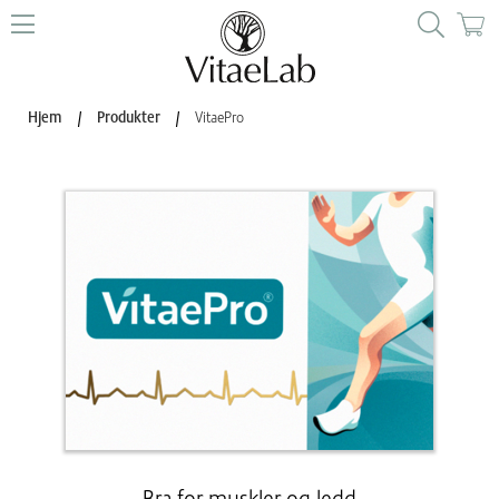
Hjem
/
Produkter
/
VitaePro