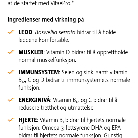
at de startet med VitaePro.*
Ingredienser med virkning på
LEDD
:
Boswellia serrata
bidrar til å holde
leddene komfortable.
MUSKLER
: Vitamin D bidrar til å opprettholde
normal muskelfunksjon.
IMMUNSYSTEM
: Selen og sink, samt vitamin
B
, C og D bidrar til immunsystemets normale
12
funksjon.
ENERGINIVÅ
: Vitamin B
og C bidrar til å
12
redusere tretthet og utmattelse.
HJERTE
: Vitamin B
bidrar til hjertets normale
1
funksjon. Omega 3-fettsyrene DHA og EPA
bidrar til hjertets normale funksjon. Gunstig