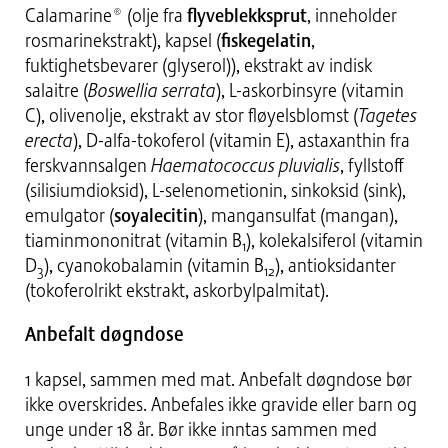
Calamarine® (olje fra
flyveblekksprut
, inneholder
rosmarinekstrakt), kapsel (
fiskegelatin
,
fuktighetsbevarer (glyserol)), ekstrakt av indisk
salaitre (
Boswellia serrata
), L-askorbinsyre (vitamin
C), olivenolje, ekstrakt av stor fløyelsblomst (
Tagetes
erecta
), D-alfa-tokoferol (vitamin E), astaxanthin fra
ferskvannsalgen
Haematococcus pluvialis
, fyllstoff
(silisiumdioksid), L-selenometionin, sinkoksid (sink),
emulgator (
soyalecitin
), mangansulfat (mangan),
tiaminmononitrat (vitamin B
), kolekalsiferol (vitamin
1
D
), cyanokobalamin (vitamin B
), antioksidanter
3
12
(tokoferolrikt ekstrakt, askorbylpalmitat).
Anbefalt døgndose
1 kapsel, sammen med mat. Anbefalt døgndose bør
ikke overskrides. Anbefales ikke gravide eller barn og
unge under 18 år. Bør ikke inntas sammen med