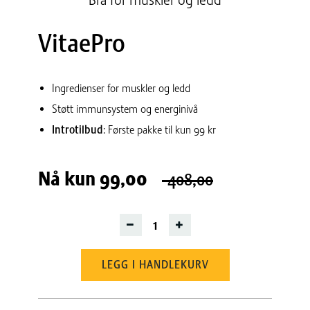
Bra for muskler og ledd
VitaePro
Ingredienser for muskler og ledd
Støtt immunsystem og energinivå
Introtilbud
: Første pakke til kun 99 kr
Nå kun
99,00
408,00
LEGG I HANDLEKURV