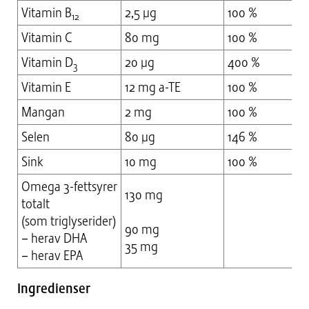
Vitamin B
2,5 µg
100 %
12
Vitamin C
80 mg
100 %
Vitamin D
20 µg
400 %
3
Vitamin E
12 mg a-TE
100 %
Mangan
2 mg
100 %
Selen
80 µg
146 %
Sink
10 mg
100 %
Omega 3-fettsyrer
130 mg
totalt
(som triglyserider)
90 mg
– herav DHA
35 mg
– herav EPA
Ingredienser