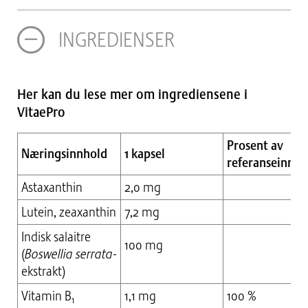
INGREDIENSER
Her kan du lese mer om ingrediensene i
VitaePro
Prosent av
Næringsinnhold
1 kapsel
referanseinnta
Astaxanthin
2,0 mg
Lutein, zeaxanthin
7,2 mg
Indisk salaitre
100 mg
(
Boswellia serrata
-
ekstrakt)
Vitamin B
1,1 mg
100 %
1