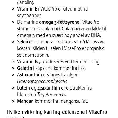
(lanolin).
Vitamin E
i VitaePro er utvunnet fra
soyabønner.
De marine
omega 3-fettsyrene
i VitaePro
stammer fra calamari. Calamari er en kilde til
omega 3 med en svært høy andel av DHA.
Selen
er et mineralstoff som vi må få i oss via
kosten. Kilden til selen i VitaePro er organisk
selenometionin.
Vitamin B
produseres ved fermentering.
12
Gelatin
i kapslene kommer fra fisk.
Astaxanthin
utvinnes fra algen
Haematococcus pluvialis.
Lutein
og
zeaxanthin
er ekstrakter fra
blomsten
Tagetes erecta.
Mangan
kommer fra mangansulfat.
Hvilken virkning kan ingrediensene i VitaePro