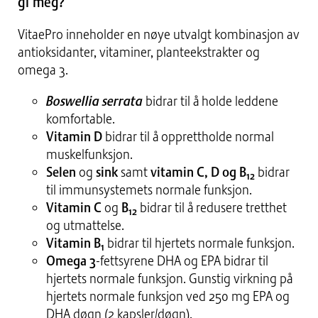
gi meg?
VitaePro inneholder en nøye utvalgt kombinasjon av
antioksidanter, vitaminer, planteekstrakter og
omega 3.
Boswellia serrata
bidrar til å holde leddene
komfortable.
Vitamin D
bidrar til å opprettholde normal
muskelfunksjon.
Selen
og
sink
samt
vitamin C, D og B
bidrar
12
til immunsystemets normale funksjon.
Vitamin C
og
B
bidrar til å redusere tretthet
12
og utmattelse.
Vitamin B
bidrar til hjertets normale funksjon.
1
Omega 3
-fettsyrene DHA og EPA bidrar til
hjertets normale funksjon. Gunstig virkning på
hjertets normale funksjon ved 250 mg EPA og
DHA døgn (2 kapsler/døgn).