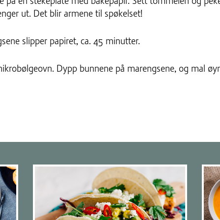
 på en stekeplate med bakepapir. Sett tommelen og pek
nger ut. Det blir armene til spøkelset!
sene slipper papiret, ca. 45 minutter.
i mikrobølgeovn. Dypp bunnene på marengsene, og mal øy