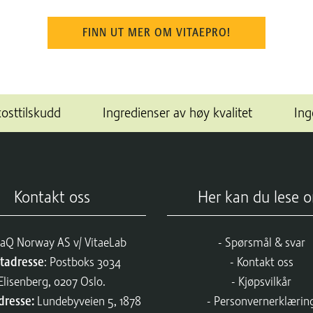
FINN UT MER OM VITAEPRO!
kosttilskudd
Ingredienser av høy kvalitet
Ing
Kontakt oss
Her kan du lese 
aQ Norway AS v/ VitaeLab
Spørsmål & svar
tadresse
: Postboks 3034
Kontakt oss
Elisenberg, 0207 Oslo.
Kjøpsvilkår
dresse:
Lundebyveien 5, 1878
Personvernerklærin