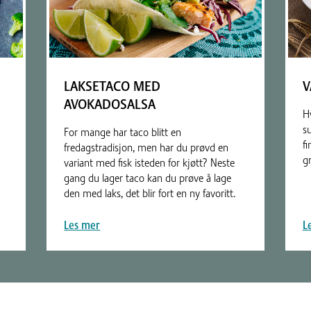
LAKSETACO MED
V
AVOKADOSALSA
H
su
For mange har taco blitt en
f
fredagstradisjon, men har du prøvd en
gr
variant med fisk isteden for kjøtt? Neste
gang du lager taco kan du prøve å lage
den med laks, det blir fort en ny favoritt.
Les mer
L