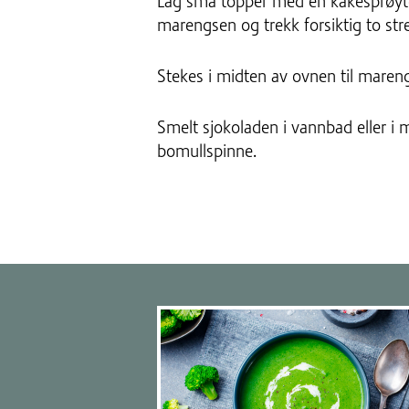
Lag små topper med en kakesprøyte
marengsen og trekk forsiktig to stre
Stekes i midten av ovnen til mareng
Smelt sjokoladen i vannbad eller 
bomullspinne.