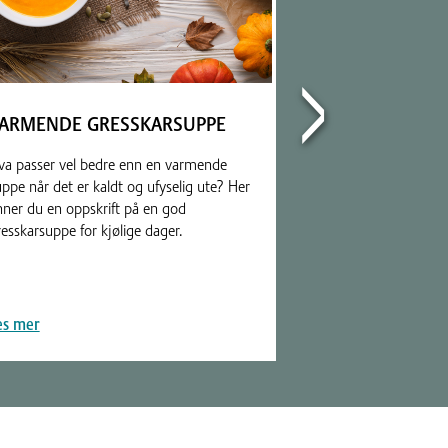
ARMENDE GRESSKARSUPPE
NYDELIG EPLE
va passer vel bedre enn en varmende
For deg som har ma
ppe når det er kaldt og ufyselig ute? Her
sommer og høst, by
inner du en oppskrift på en god
oppskrift på en nyd
esskarsuppe for kjølige dager.
du oppskriften.
es mer
Les mer