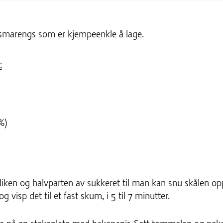
esmarengs som er kjempeenkle å lage.
:
%)
n og halvparten av sukkeret til man kan snu skålen opp n
 visp det til et fast skum, i 5 til 7 minutter.