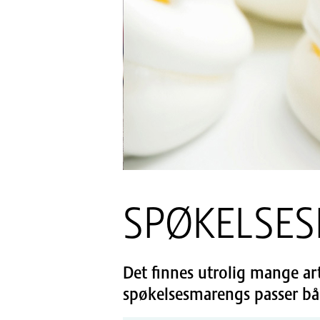
SPØKELSE
Det finnes utrolig mange a
spøkelsesmarengs passer båd