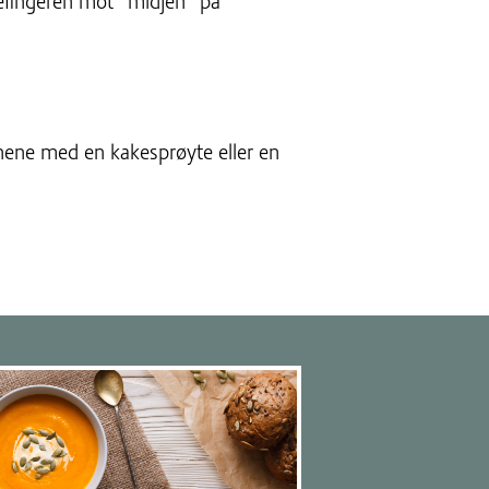
efingeren mot “midjen” på
nene med en kakesprøyte eller en