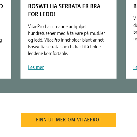
ED
BOSWELLIA SERRATA ER BRA
B
FOR LEDD!
V
d
t
VitaePro har i mange år hjulpet
br
hundretusener med å ta vare på muskler
n
g
og ledd. VitaePro inneholder blant annet
Boswellia serrata som bidrar til å holde
leddene komfortable.
Les mer
L
FINN UT MER OM VITAEPRO!