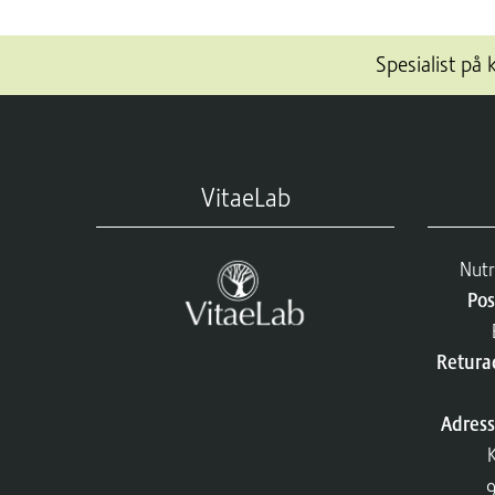
Spesialist på 
VitaeLab
Nutr
Pos
Retura
Adres
9