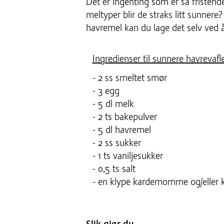
Det er ingenting som er så fristend
meltyper blir de straks litt sunnere
havremel kan du lage det selv ved å
Ingredienser til sunnere havrevafle
- 2 ss smeltet smør
- 3 egg
- 5 dl melk
- 2 ts bakepulver
- 5 dl havremel
- 2 ss sukker
- 1 ts vaniljesukker
- 0,5 ts salt
- en klype kardemomme og/eller k