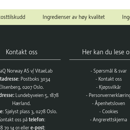
kosttilskudd
Ingredienser av høy kvalitet
Ing
Kontakt oss
Her kan du lese 
aQ Norway AS v/ VitaeLab
Spørsmål & svar
tadresse
: Postboks 3034
Kontakt oss
Elisenberg, 0207 Oslo.
Kjøpsvilkår
dresse:
Lundebyveien 5, 1878
Personvernerklærin
Hærland.
Åpenhetsloven
se
: Sjølyst plass 3, 0278 Oslo.
Cookies
Kontakt oss på
telefon
:
Angrerettskjema
8 70 14 01
eller
e-post
: