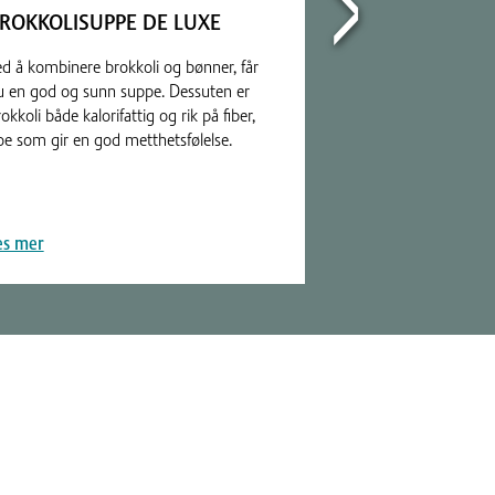
ROKKOLISUPPE DE LUXE
LÆR RIKTIG S
HILDE GP
ed å kombinere brokkoli og bønner, får
u en god og sunn suppe. Dessuten er
Vil du bli bedre i 
okkoli både kalorifattig og rik på fiber,
medaljør og Vitae
oe som gir en god metthetsfølelse.
GP deler sine tips
instruksjonsvideoer
es mer
Les mer