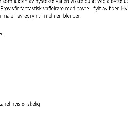
e som lukten av nystekte vafler! Visste du at ved å bytte 
? Prøv vår fantastisk vaffelrøre med havre - fylt av fiber! 
 male havregryn til mel i en blender.
r:
anel hvis ønskelig