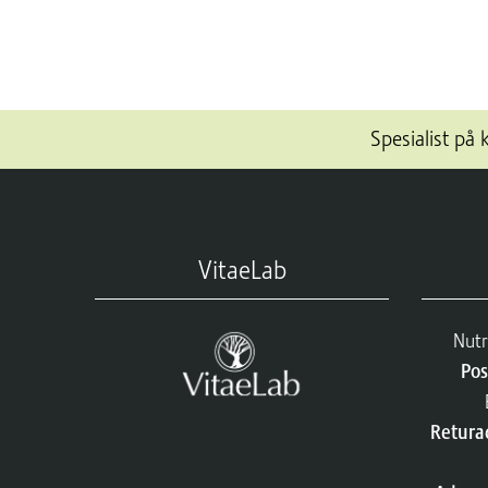
Spesialist på 
VitaeLab
Nutr
Pos
Retura