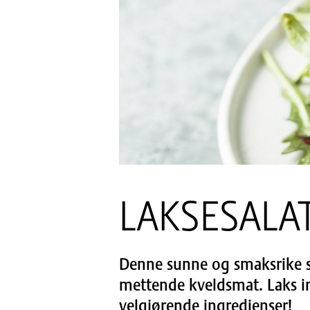
LAKSESALA
Denne sunne og smaksrike sa
mettende kveldsmat. Laks i
velgjørende ingredienser!