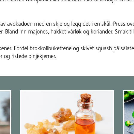
t av avokadoen med en skje og legg det i en skål. Press ov
r. Bland inn majones, hakket vårløk og koriander. Smak til
erkener. Fordel brokkolibukettene og skivet squash på sal
 og ristede pinjekjerner.