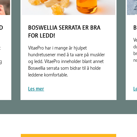
ED
BOSWELLIA SERRATA ER BRA
B
FOR LEDD!
V
d
t
VitaePro har i mange år hjulpet
br
hundretusener med å ta vare på muskler
n
g
og ledd. VitaePro inneholder blant annet
Boswellia serrata som bidrar til å holde
leddene komfortable.
Les mer
L