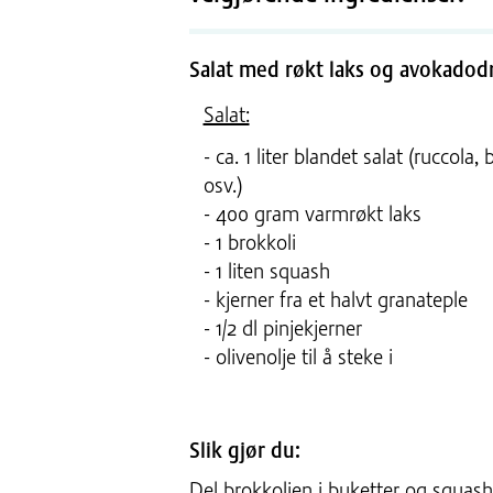
Salat med røkt laks og avokadodre
Salat:
- ca. 1 liter blandet salat (ruccola
osv.)
- 400 gram varmrøkt laks
- 1 brokkoli
- 1 liten squash
- kjerner fra et halvt granateple
- 1/2 dl pinjekjerner
- olivenolje til å steke i
Slik gjør du:
Del brokkolien i buketter og squashe