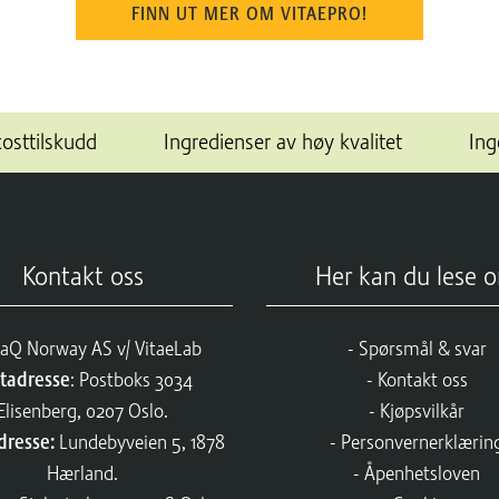
FINN UT MER OM VITAEPRO!
kosttilskudd
Ingredienser av høy kvalitet
Ing
Kontakt oss
Her kan du lese 
aQ Norway AS v/ VitaeLab
Spørsmål & svar
tadresse
: Postboks 3034
Kontakt oss
Elisenberg, 0207 Oslo.
Kjøpsvilkår
dresse:
Lundebyveien 5, 1878
Personvernerklærin
Hærland.
Åpenhetsloven