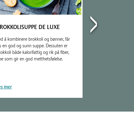
ROKKOLISUPPE DE LUXE
LÆR RIKTIG S
HILDE GP
ed å kombinere brokkoli og bønner, får
u en god og sunn suppe. Dessuten er
Vil du bli bedre i 
okkoli både kalorifattig og rik på fiber,
medaljør og Vitae
oe som gir en god metthetsfølelse.
GP deler sine tips
instruksjonsvideoer
es mer
Les mer