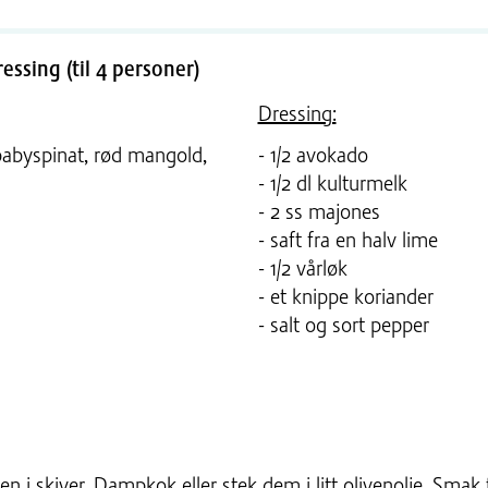
ssing (til 4 personer)
Dressing:
, babyspinat, rød mangold,
- 1/2 avokado
- 1/2 dl kulturmelk
- 2 ss majones
- saft fra en halv lime
- 1/2 vårløk
- et knippe koriander
- salt og sort pepper
n i skiver. Dampkok eller stek dem i litt olivenolje. Smak t